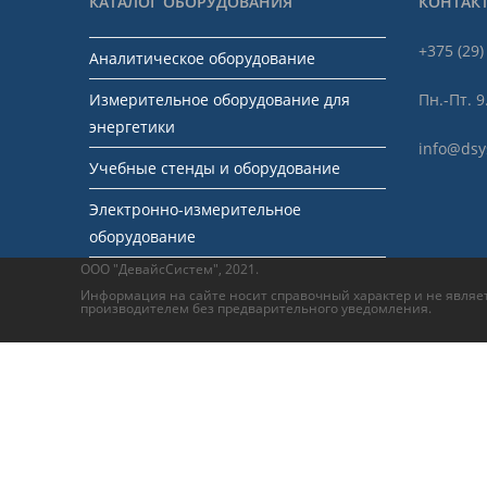
КАТАЛОГ ОБОРУДОВАНИЯ
КОНТАК
+375 (29)
Аналитическое оборудование
Измерительное оборудование для
Пн.-Пт. 9
энергетики
info@dsy
Учебные стенды и оборудование
Электронно-измерительное
оборудование
ООО "ДевайсСистем", 2021.
Информация на сайте носит справочный характер и не являет
производителем без предварительного уведомления.