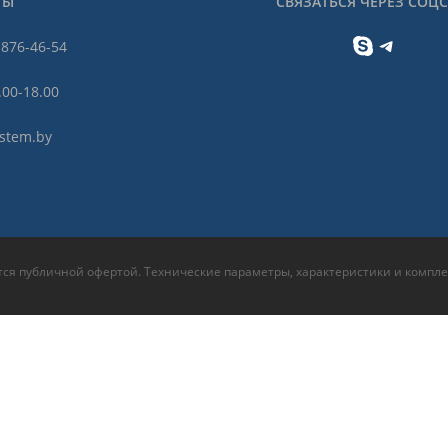
ТЫ
СВЯЗАТЬСЯ ЧЕРЕЗ СОЦ
Skype
Telegram
 876-46-54
.00-18.00
stem.by
ся публичной офертой. Технические параметры, характеристики и компле