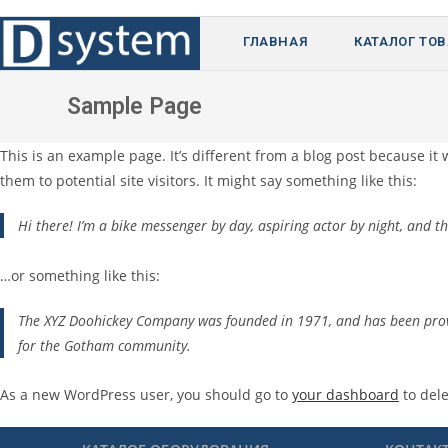
Перейти
к
ГЛАВНАЯ
КАТАЛОГ ТО
содержимому
Sample Page
This is an example page. It’s different from a blog post because it
them to potential site visitors. It might say something like this:
Hi there! I’m a bike messenger by day, aspiring actor by night, and thi
…or something like this:
The XYZ Doohickey Company was founded in 1971, and has been provid
for the Gotham community.
As a new WordPress user, you should go to
your dashboard
to dele