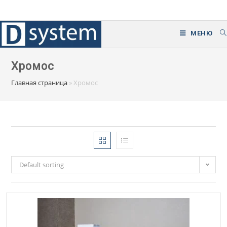
Перейти
к
содержимому
МЕНЮ
Хромос
Главная страница
»
Хромос
Default sorting