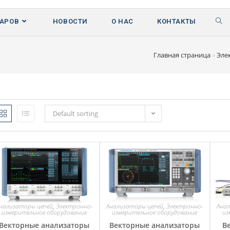
ВАРОВ
НОВОСТИ
О НАС
КОНТАКТЫ
Главная страница
»
Эле
Default sorting
нализаторы цепей
,
Электронно-
Анализаторы цепей
,
Электронно-
Анал
измерительное оборудование
измерительное оборудование
из
Векторные анализаторы
Векторные анализаторы
В