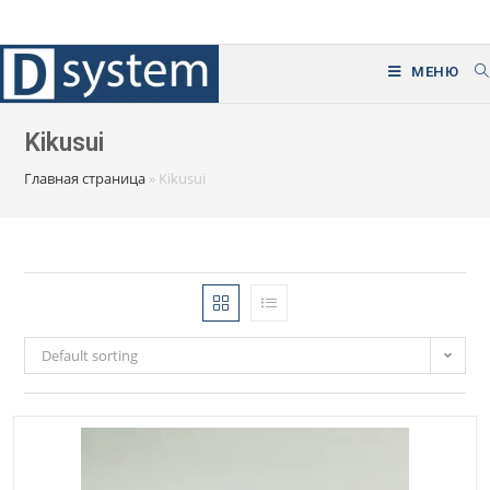
Перейти
к
содержимому
МЕНЮ
Kikusui
Главная страница
»
Kikusui
Default sorting