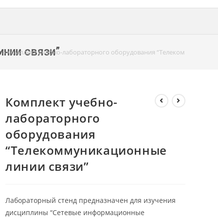
нии связи”
в
»
Комплект учебно-лабораторного оборудования “Телекоммуникацио
Комплект учебно-
лабораторного
оборудования
“Телекоммуникационные
линии связи”
Лабораторный стенд предназначен для изучения
дисциплины “Сетевые информационные