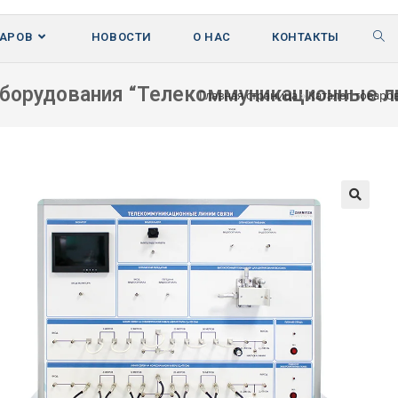
ВАРОВ
НОВОСТИ
О НАС
КОНТАКТЫ
оборудования “Телекоммуникационные ли
Главная страница
»
Каталог товаро
🔍