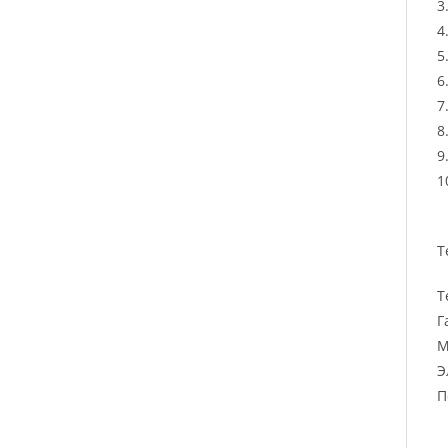
3
4
5
6
7
8
9
1
Т
Т
Г
М
Э
П