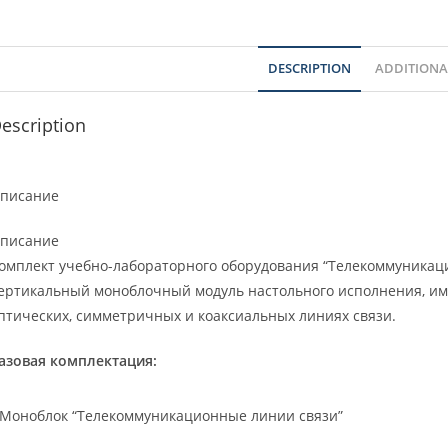
DESCRIPTION
ADDITIONA
escription
писание
писание
омплект учебно-лабораторного оборудования “Телекоммуникац
ертикальный моноблочный модуль настольного исполнения, и
птических, симметричных и коаксиальных линиях связи.
азовая комплектация:
Моноблок “Телекоммуникационные линии связи”