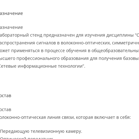
азначение
азначение
абораторный стенд предназначен для изучения дисциплины “
аспространения сигналов в волоконно-оптических, симметричн
ожет применяться в процессе обучения в общеобразовательных
ысшего профессионального образования для получения базовы
Сетевые информационные технологии”.
остав
остав
олоконно-оптическая линия связи, которая включает в себя:
 Передающую телевизионную камеру.
 Оптический передатчик.