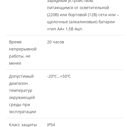
зарядным устройством,
питающимся от осветительной
(220В) или бортовой (12В) сети или –
щелочные (алкалиновые) батареи
«тип АА» 1,5В 4шт.
Время
20 часов
непрерывной
работы, не
менее
Допустимый
-20ºС…+50ºС
диапазон
температур
окружающей
среды при
эксплуатации
Класс защиты
IP54