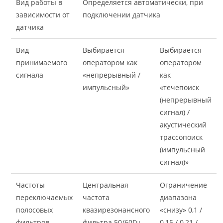
Вид работы в
Определяется автоматически, при
зависимости от
подключении датчика
датчика
Вид
Выбирается
Выбирается
принимаемого
оператором как
оператором
сигнала
«непрерывный /
как
импульсный»
«течепоиск
(непрерывный
сигнал) /
акустический
трассопоиск
(импульсный
сигнал)»
Частоты
Центральная
Ограничение
переключаемых
частота
диапазона
полосовых
квазирезонансного
«снизу» 0,1 /
фильтров
фильтра 50/60Гц,
0,15 / 0,21 /