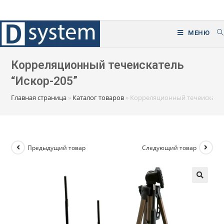
Перейти
к
содержимому
МЕНЮ
Корреляционный течеискатель
“Искор-205”
Главная страница
»
Каталог товаров
»
Корреляционный течеискател
Предыдущий товар
Следующий товар
🔍