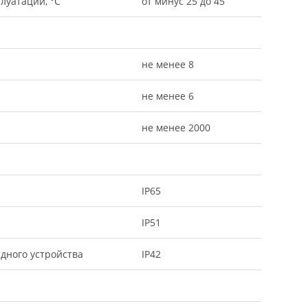
луатации, °С
от минус 25 до 45
не менее 8
не менее 6
не менее 2000
IP65
IP51
дного устройства
IP42