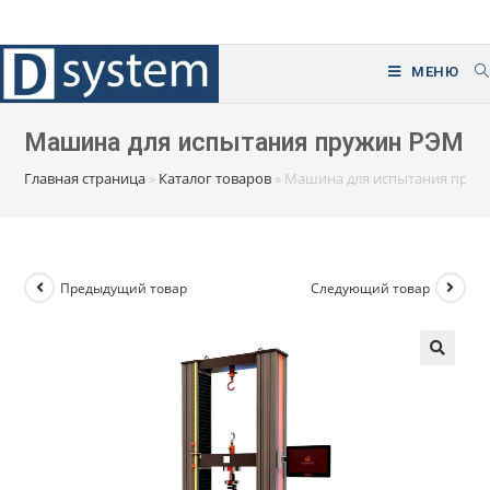
Перейти
к
содержимому
МЕНЮ
Машина для испытания пружин РЭМ
Главная страница
»
Каталог товаров
»
Машина для испытания пруж
Предыдущий товар
Следующий товар
🔍