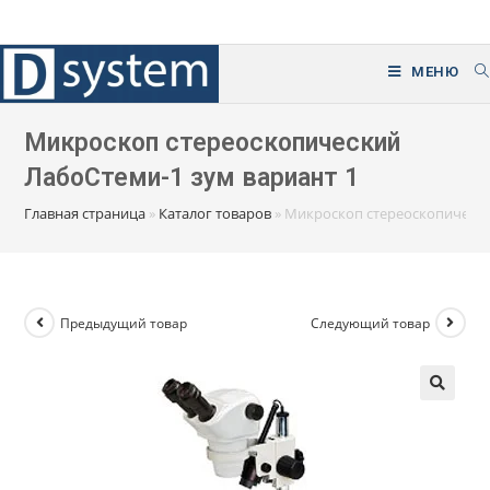
Перейти
к
содержимому
МЕНЮ
Микроскоп стереоскопический
ЛабоСтеми-1 зум вариант 1
Главная страница
»
Каталог товаров
»
Микроскоп стереоскопически
Предыдущий товар
Следующий товар
🔍