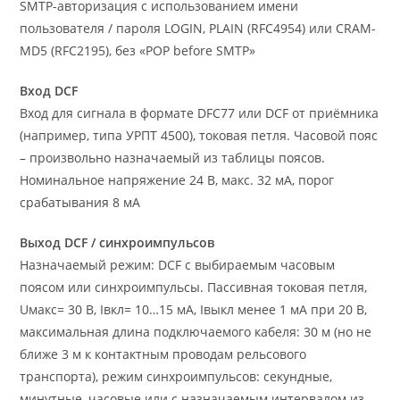
SMTP-авторизация с использованием имени
пользователя / пароля LOGIN, PLAIN (RFC4954) или CRAM-
MD5 (RFC2195), без «POP before SMTP»
Вход DCF
Вход для сигнала в формате DFC77 или DCF от приёмника
(например, типа УРПТ 4500), токовая петля. Часовой пояс
– произвольно назначаемый из таблицы поясов.
Номинальное напряжение 24 В, макс. 32 мА, порог
срабатывания 8 мА
Выход DCF / синхроимпульсов
Назначаемый режим: DCF с выбираемым часовым
поясом или синхроимпульсы. Пассивная токовая петля,
Uмакс= 30 В, Iвкл= 10…15 мА, Iвыкл менее 1 мА при 20 В,
максимальная длина подключаемого кабеля: 30 м (но не
ближе 3 м к контактным проводам рельсового
транспорта), режим синхроимпульсов: секундные,
минутные, часовые или с назначаемым интервалом из