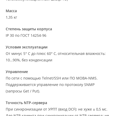
Масса
1,35 кг
Степень защиты корпуса
IP 30 по ГОСТ 14254-96
Условия эксплуатации
От минус 5° С до плюс 60° С, относительная влажность:
10…90%, без конденсации
Управление
По сети с помощью Telnet/SSH или ПО MOBA-NMS.
Поддерживается управление по протоколу SNMP
(запросы Get / Put).
Точность NTP-сервера
При синхронизации от УРПТ (вход DCF): не хуже ± 0,5 мс.
Для NTP-клиента при синхронизации от NTP-сервера: не