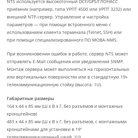
NTS используется высокоточный DCF/GPS/ГЛОНАСС
приёмник (например, типа УРПТ 4500 или УРПТ 3232) или
внешний NTP-сервер. Управление и настройка
параметров — при помощи встроенного меню с
использованием клиента терминала (Telnet, SSH) или
при помощи специализированного ПО MOBA-NMS.
При возникновении ошибок в работе, сервер NTS может
отправлять E-Mail сообщения или уведомления SNMP.
Монтаж сервера может выполняться на горизонтальных
или вертикальных поверхностях или в стандартную 19»
телекоммуникационную стойку (высота: 1U).
Габаритные размеры
164 х 44 х 85 мм (Ш х В х Г, без разъёмов и монтажных
кронштейнов)
483 х 44 х 85 мм (Ш х В х Г, без разъёмов, с монтажными
кронштейнами для установки в 19’’
телекоммуникационный шкаф, 1U)