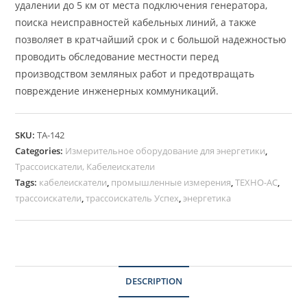
удалении до 5 км от места подключения генератора,
поиска неисправностей кабельных линий, а также
позволяет в кратчайший срок и с большой надежностью
проводить обследование местности перед
производством земляных работ и предотвращать
повреждение инженерных коммуникаций.
SKU:
ТА-142
Categories:
Измерительное оборудование для энергетики
,
Трассоискатели, Кабелеискатели
Tags:
кабелеискатели
,
промышленные измерения
,
ТЕХНО-АС
,
трассоискатели
,
трассоискатель Успех
,
энергетика
DESCRIPTION