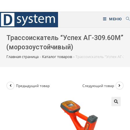
Перейти
к
содержимому
МЕНЮ
Трассоискатель “Успех АГ-309.60М”
(морозоустойчивый)
Главная страница
»
Каталог товаров
»
Трассоискатель “Успех АГ-30
Предыдущий товар
Следующий товар
🔍