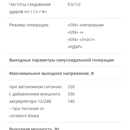
Частоты следования
0,5/1/2
ударов нч / сч / вч
Режимы генерации
«SIN» «непрерыв»
«SIN» «
»
«SIN» «3част»
«УДАР»
Выходные параметры синусоидальной генерации
Максимальное выходное напряжение, В
при автономном питании
220
с добавлением внешнего
330
аккумулятора 12/24В
140
– при питании от
сетевого блока
Выходная мощность, Вт