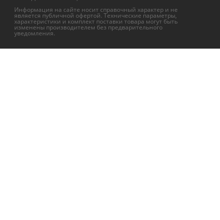
Информация на сайте носит справочный характер и не
является публичной офертой. Технические параметры,
характеристики и комплект поставки товара могут быть
изменены производителем без предварительного
уведомления.