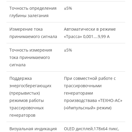
Точность определения
±5%
глубины залегания
Измерение тока
Автоматически в режиме
принимаемого сигнала
«Трасса» 0,001….9,99 А
Точность измерения
±5%
тока принимаемого
сигнала
Поддержка
При совместной работе с
энергосберегающих
трассировочными
(прерывистых)
генераторами
режимов работы
производствава «ТЕХНО-АС»
трассировочных
(«Импульсный» режим)
генераторов
Визуальная индикация
OLED дисплей,178х64 пикс,