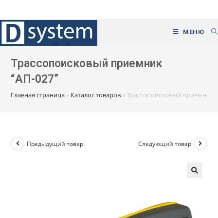
Перейти
к
содержимому
МЕНЮ
Трассопоисковый приемник
“АП-027”
Главная страница
»
Каталог товаров
»
Трассопоисковый приемник “
Предыдущий товар
Следующий товар
🔍