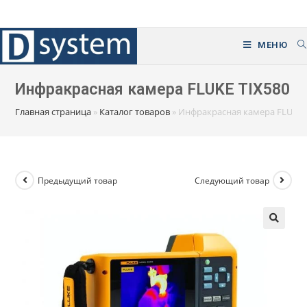
Перейти
к
содержимому
МЕНЮ
Инфракрасная камера FLUKE TIX580
Главная страница
»
Каталог товаров
»
Инфракрасная камера FLUKE 
Предыдущий товар
Следующий товар
🔍