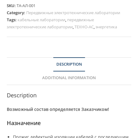
SKU:
ТА-АЛ-001
Category:
Передвижные электротехнические лаборатории
Tags:
кабельные лаборатории
,
передвижные
электротехнические лаборатории
,
ТЕХНО-АС
,
энергетика
DESCRIPTION
ADDITIONAL INFORMATION
Description
Возможный состав определяется Заказчиком!
Назначение
Прожиг дефектной изоляции кабелей с последующим