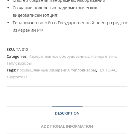
Мастер создания панорамных изображений
Создание полностью радиометрических
видеозаписей (опция)
Тепловизор внесён в Государственный реестр средств
измерений РФ
SKU:
ТА-018
Categories:
Измерительное оборудование для энергетики
,
Тепловизоры
Tags:
промышленные измерения
,
тепловизоры
,
ТЕХНО-АС
,
энергетика
DESCRIPTION
ADDITIONAL INFORMATION