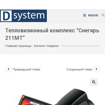
Перейти
к
содержимому
МЕНЮ
Тепловизионный комплекс “Снегирь
211МТ”
Главная страница
»
Каталог товаров
»
Тепловизионный комплекс “С
Предыдущий товар
Следующий товар
🔍