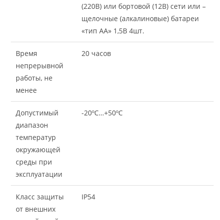
(220В) или бортовой (12В) сети или –
щелочные (алкалиновые) батареи
«тип АА» 1,5В 4шт.
Время
20 часов
непрерывной
работы, не
менее
Допустимый
-20ºС…+50ºС
диапазон
температур
окружающей
среды при
эксплуатации
Класс защиты
IP54
от внешних