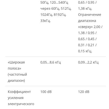
50Гц, 120…540Гц
0,65 / 0,95 /
через 60Гц, 512Гц,
1,38 кГц.
1024Гц, 8192Гц,
Ограничение
33кГц.
диапазона
«сверху» 2,00 /
1,38 / 0,95 /
0,65 / 0,45 /
0,31 / 0,21 /
0,15 кГц.
«Широкая
0,05…8,6 кГц
0,09…2,2 кГц
полоса»
(частотный
диапазон)
Коэффициент
100 dB
120 dB
усиления
электрического