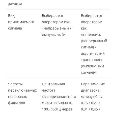
датчика
Вид
Выбирается
Выбирается
принимаемого
оператором как
оператором
сигнала
«непрерывный /
как
импульсный»
«течепоиск
(непрерывный
сигнал) /
акустический
трассопоиск
(импульсный
сигнал)»
Частоты
Центральная
Ограничение
переключаемых
частота
диапазона
полосовых
квазирезонансного
«снизу» 0,1 /
фильтров
фильтра 50/60Гц,
0,15 / 0,21 /
100…450Гц через
0,31 / 0,45 /