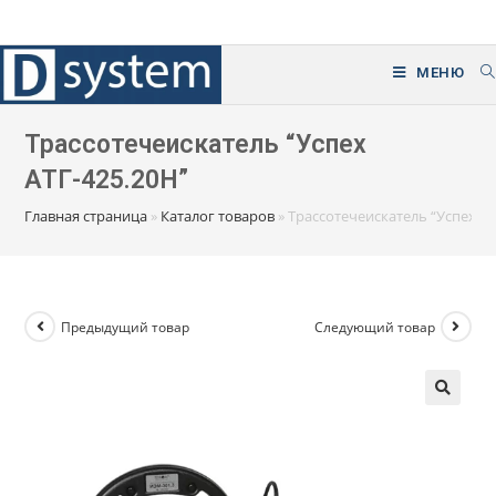
Перейти
к
содержимому
МЕНЮ
Трассотечеискатель “Успех
АТГ-425.20Н”
Главная страница
»
Каталог товаров
»
Трассотечеискатель “Успех АТ
Предыдущий товар
Следующий товар
🔍