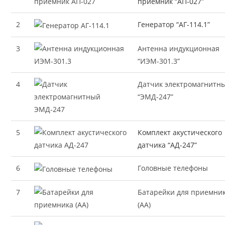
приемник “АП-027”
2
Генератор “АГ-114.1”
3
Антенна индукционная
“ИЭМ-301.3”
4
Датчик электромагнитн
“ЭМД-247”
5
Комплект акустического
датчика “АД-247”
6
Головные телефоны
7
Батарейки для приемни
(AA)