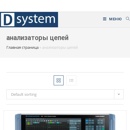
Перейти
к
содержимому
МЕНЮ
анализаторы цепей
Главная страница
»
анализаторы цепей
Default sorting