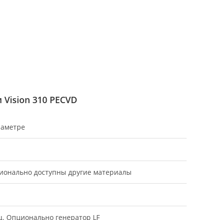
Vision 310 PECVD
диаметре
онально доступны другие материалы
Гц. Опционально генератор LF