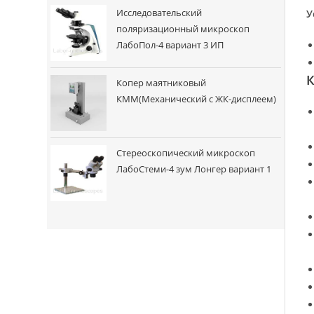
Исследовательский
У
поляризационный микроскоп
ЛабоПол-4 вариант 3 ИП
К
Копер маятниковый
КММ(Механический с ЖК-дисплеем)
Стереоскопический микроскоп
ЛабоСтеми-4 зум Лонгер вариант 1