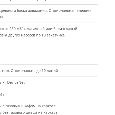
 цельного блока алюминия. Опциональная внешняя
ва
асос 250 м3/ч, масляный или безмасляный
вка других насосов по ТЗ заказчика
й
ртно). Опционально до 10 линий
 7), DeviceNet
фазы
м с газовым шкафом на каркасе
 без газового шкафа на каркасе