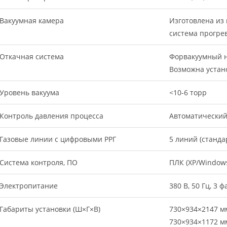
Вакуумная камера
Изготовлена из
система прогре
Откачная система
Форвакуумный н
Возможна устано
Уровень вакуума
<10-6 торр
Контроль давления процесса
Автоматически
Газовые линии с цифровыми РРГ
5 линий (станда
Система контроля, ПО
ПЛК (XP/Windows
Электропитание
380 В, 50 Гц, 3 
Габариты установки (Ш×Г×В)
730×934×2147 м
730×934×1172 мм